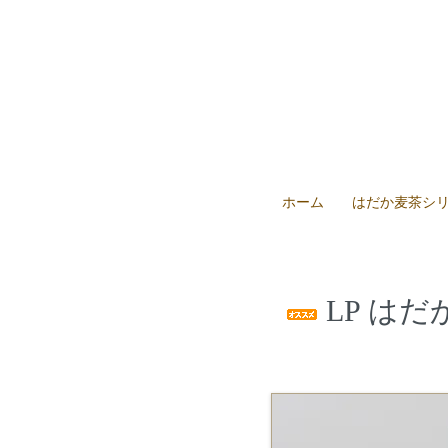
ホーム
はだか麦茶シ
LP は