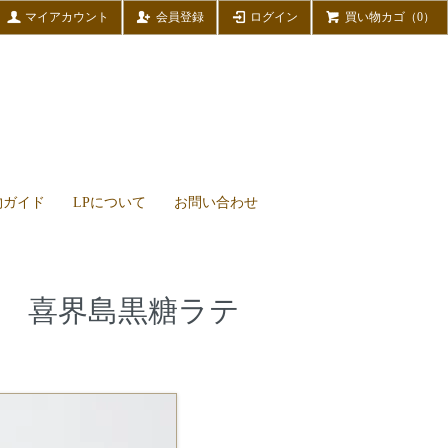
マイアカウント
会員登録
ログイン
買い物カゴ（0）
物ガイド
LPについて
お問い合わせ
※旧 喜界島黒糖ラテ