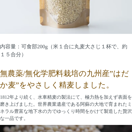
内容量：可食部200g（米１合に丸麦大さじ１杯で、約
１５合分）
無農薬/無化学肥料栽培の九州産”はだ
か麦”をやさしく精麦しました。
1812年より続く、水車精麦の製法にて、極力熱を加えず表面を
磨き上げました。世界農業遺産である阿蘇の大地で育まれたミ
ネラル豊富な地下水の力でゆっくり時間をかけて製造した贅沢
な一品です。